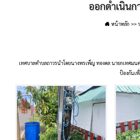
ออกดำเนินการ
หน้าหลัก
เทศบาลตำบลถาวรนำโดยนางพรเพ็ญ ทองดล นายกเทศมนตรีตำบล
ป้องกันเ