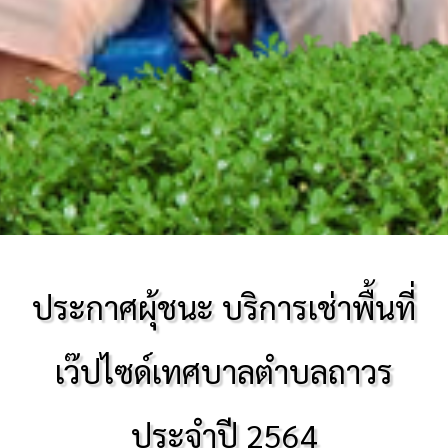
ประกาศผุ้ชนะ บริการเช่าพื้นที่
เว๊ปไซด์เทศบาลตำบลถาวร
ประจำปี 2564