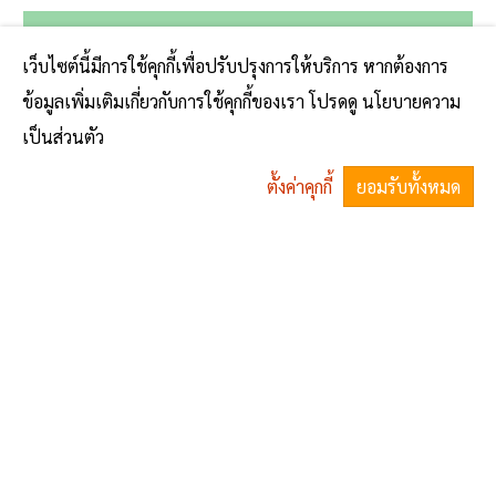
No comments yet
เว็บไซต์นี้มีการใช้คุกกี้เพื่อปรับปรุงการให้บริการ หากต้องการ
ข้อมูลเพิ่มเติมเกี่ยวกับการใช้คุกกี้ของเรา โปรดดู นโยบายความ
เป็นส่วนตัว
ตั้งค่าคุกกี้
ยอมรับทั้งหมด
^
ข่าวสาร
รวมพลัง หยุดยั้งการจมน้ำ" เพราะความสูญเสียป้องกันได้
17 ก
จดหมายข่าวประชาสัมพันธ์ ประจำเดือนเมษายน 2569
16 ก.
จดหมายข่าวประชาสัมพันธ์ ประจำเดือนเมษายน 2569
16 ก.
ประกาศสำนักงาน ปปง.(ฉบับที่ 4/2569) เพื่อตัดวงจรเงินทุนของกลุ่มก่อการร้ายสากล คือ กลุ่ม ISIL