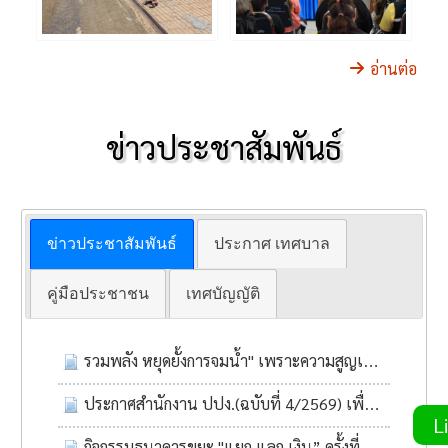
อ่านต่อ
ข่าวประชาสัมพันธ์
ข่าวประชาสัมพันธ์
ประกาศ เทศบาล
คู่มือประชาชน
เทศบัญญัติ
รวมพลัง หยุดยั้งการจมน้ำ" เพราะความสูญเสียป้องกันได้
ประกาศสำนักงาน ปปง.(ฉบับที่ 4/2569) เพื่อตัดวงจรเงินทุนของกลุ่มก่อการร้ายสากล คือ กลุ่ม ISIL
Li
กิจกรรมธนาคารขยะ "แยก แลก เงิน” ครั้งที่ 3/2569