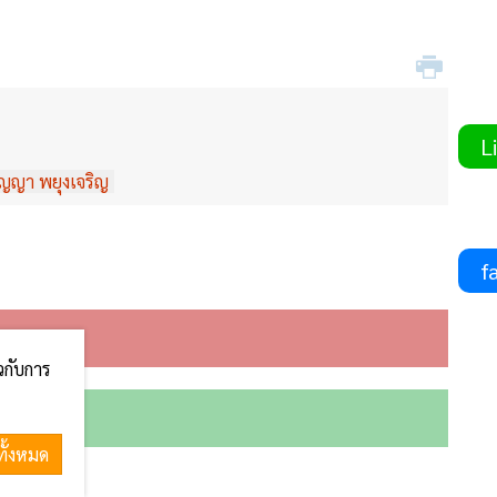
Li
ัญญา พยุงเจริญ
fa
ยวกับการ
ทั้งหมด