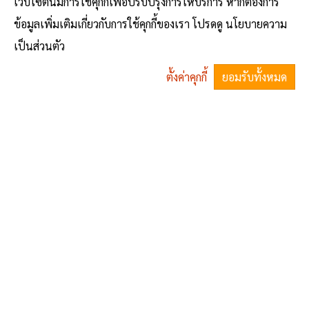
เว็บไซต์นี้มีการใช้คุกกี้เพื่อปรับปรุงการให้บริการ หากต้องการ
ข้อมูลเพิ่มเติมเกี่ยวกับการใช้คุกกี้ของเรา โปรดดู นโยบายความ
ประกาศเทศบาลตำบลถาวร เรื่อง ประกาศผู้ชนะการเสนอราคา จัดซื้อครุภัณฑ์คอมพิวเตอร์ (เครื่องพิมพ์ ) จำนวนเงิน 7,500.-บาท โดยวิธีเฉพาะเจาะจง
เป็นส่วนตัว
No comments yet
ตั้งค่าคุกกี้
ยอมรับทั้งหมด
^